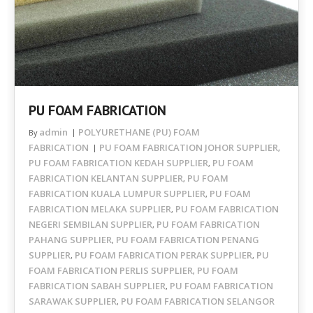
PU FOAM FABRICATION
admin
POLYURETHANE (PU) FOAM
By
FABRICATION
PU FOAM FABRICATION JOHOR SUPPLIER
,
PU FOAM FABRICATION KEDAH SUPPLIER
PU FOAM
,
FABRICATION KELANTAN SUPPLIER
PU FOAM
,
FABRICATION KUALA LUMPUR SUPPLIER
PU FOAM
,
FABRICATION MELAKA SUPPLIER
PU FOAM FABRICATION
,
NEGERI SEMBILAN SUPPLIER
PU FOAM FABRICATION
,
PAHANG SUPPLIER
PU FOAM FABRICATION PENANG
,
SUPPLIER
PU FOAM FABRICATION PERAK SUPPLIER
PU
,
,
FOAM FABRICATION PERLIS SUPPLIER
PU FOAM
,
FABRICATION SABAH SUPPLIER
PU FOAM FABRICATION
,
SARAWAK SUPPLIER
PU FOAM FABRICATION SELANGOR
,